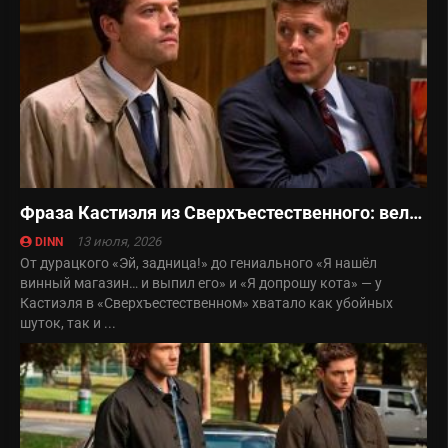
Фраза Кастиэля из Сверхъестественного: величайшая цитата в истории телевидения
13 июля, 2026
DINN
От дурацкого «Эй, задница!» до гениального «Я нашёл
винный магазин… и выпил его» и «Я допрошу кота» — у
Кастиэля в «Сверхъестественном» хватало как убойных
шуток, так и ...