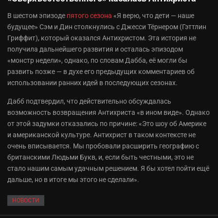
В шестом эпизоде
пятого сезона
«Я верю, что дети — наше
будущее» Сэм и Дин столкнулись с Джесси Тёрнером (Гэттлин
Гриффит), который оказался Антихристом. Эта история не
получила дальнейшего развития и осталась эпизодом
«монстр недели», однако, по словам Дабба, её могли бы
развить позже — в духе его предыдущих комментариев об
использовании ранних идей в последующих сезонах.
Дабб подтвердил, что действительно обсуждалась
возможность возвращения Антихриста «в ином виде». Однако
от этой задумки отказались по причине: «Это шоу об Америке
и американской культуре. Антихрист в таком контексте не
очень вписывается. Мы пробовали расширить географию с
британскими Людьми Букв, и, если быть честными, это не
стало нашим самым удачным решением. Я бы хотел пойти ещё
дальше, но в итоге мы этого не сделали».
НОВОСТИ