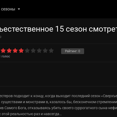
 сезоны
ъестественное 15 сезон смотре
9
Рейтинг:
0
1
голос
стеров подходит к концу, когда выходит последний сезон «Сверхъ
 существами и монстрами в, казалось бы, бесконечном стремлении
тив Самого Бога, отказываясь убить своего суррогатного сына-не
 этой реальностью раз и навсегда…