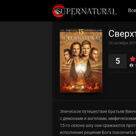
Все
Сверх
10 октября 201
5
Эпическое путешествие братьев Винче
с демонами и ангелами, мифическими
15-го сезона шоу они сражаются про
исполнение решение Бога покончить с