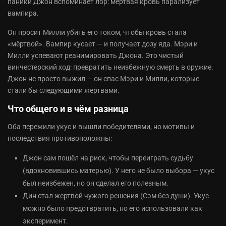
паники Джон вспоминает лор: мёртвая кровь парализует
вампира.
Он просит Милли убить его током, чтобы кровь стала
«мёртвой». Вампир кусает — и получает дозу яда. Мэри и
Милли успевают реанимировать Джона. Это чистый
винчестерский ход: превратить неизбежную смерть в оружие.
Джон не просто выжил — он спас Мэри и Милли, которые
стали бы следующими жертвами.
Что общего и в чём разница
Оба пережили укус и вышли победителями, но мотивы и
последствия противоположны:
Джон сам пошёл на риск, чтобы переиграть судьбу
(вдохновившись матерью). У него не было выбора — укус
был неизбежен, но он сделал его полезным.
Дин стал жертвой чужого решения (Сэм без души). Укус
можно было предотвратить, но его использовали как
эксперимент.