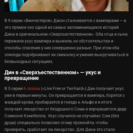
В 9 серии «Винчестеров» Джон сталкивается с вампирами — и
это прямое эхо одной из самых запоминающихся историй
Дина в оригинальном «Сверхъестественном». Оба отца и сына
пережили укус вампира и выжили, но обстоятельства и
способы спасения у них совершенно разные. При этом оба
эпизода подчёркивают их смекалку и умение выкручиваться в
безвыходных ситуациях.
Дин в «Сверхъестественном» — укус и
превращение
В 5 серии
6 сезона
(«Live Free or Twi-hard») Дин получает укус
уже в первые минуты. Он превращается в вампира, борется с
жаждой крови, пробирается в гнездо к Альфе и в итоге
получает лекарство от бездушного Сэма и вернувшегося деда
Сэмюэля Кэмпбелла. Укус случился не случайно: Сэм (без
души) специально позволил этому произойти, чтобы
проверить, сработает ли лекарство. Для Дина это стало