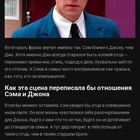
Во-вторых, фраза звучит именно так: Сэм ближе к Джону, чем
Дин. Хотя именно Дин всегда старался быть копией отца —
перенимал привычки, стиль, подход к делу, буквально шёл по
его стопам. А Сэма в семье часто воспринимали как чужака,
как того, кто не вписывается.
Как эта сцена переписала бы отношения
Сэма и Джона
Если бы момент оставили, Сэм увидел бы отца в совершенно
ином свете. Он всю жизнь чувствовал себя разочарованием
для Джона, будто с ним что-то не так, будто он не дотягивает
до стандартов семьи. А тут дед говорит: в тебе больше от
твоего отца, чем в твоём старшем брате.