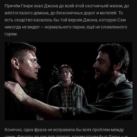
Причём Генри знал Джона до всей этой охотничьей жизни, до
жёлтоглазого демона, до бесконечных дорог и мотелей. То
есть сходство касалось бы той версии Джона, которую Сэм
никогда не видел — нормального парня, ещё не сломленного
горем.
Конечно, одна фраза не исправила бы всех проблем между
ними. Фанаты до сих пор спорят, каким отцом был Джон — и