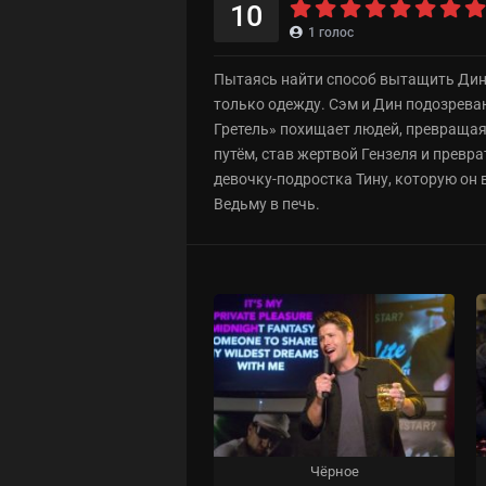
10
1
голос
Пытаясь найти способ вытащить Дина 
только одежду. Сэм и Дин подозреваю
Гретель» похищает людей, превращая
путём, став жертвой Гензеля и превр
девочку-подростка Тину, которую он 
Ведьму в печь.
Чёрное