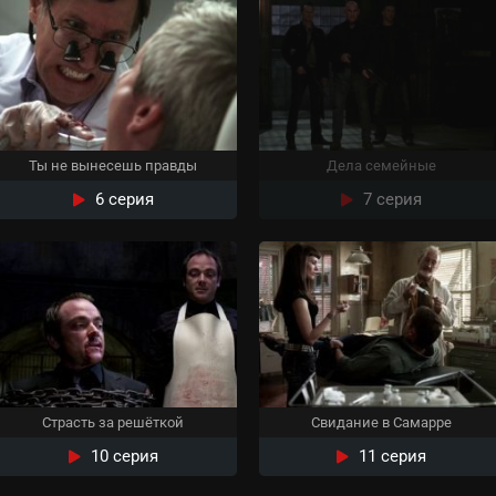
Ты не вынесешь правды
Дела семейные
6 серия
7 серия
Страсть за решёткой
Свидание в Самарре
10 серия
11 серия