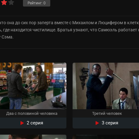
Рейтинг:
0
и что она до сих пор заперта вместе с Михаилом и Люцифером в кле
ь, где находится чистилище. Братья узнают, что Самюэль работает 
у Сэма.
Два с половиной человека
Третий человек
2 серия
3 серия